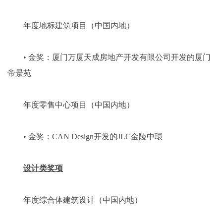
年度地标建筑项目（中国内地）
• 金奖：厦门万厦天成房地产开发有限公司开发的厦门
帝景苑
年度零售中心项目（中国内地）
• 金奖：CAN Design开发的JLC金陵中環
设计类奖项
年度综合体建筑设计（中国内地）