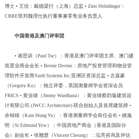
博士 • 王佳：戴德梁行（上海）总监 • Zino Helmlinger：
CBRE世邦魏理仕执行董事兼零售业务负责人
中国香港及澳门评审团
• 谢思训（Paul Tse）：香港及澳门评审团主席、澳门建
筑置业商会会长 • Bernie Devine：房地产投资管理和物业管
理软件开发商Yardi Systems Inc.亚洲区资深总监 • 古嘉豪
（Gregory Ku）：独立评委，英国测量师学会资深会员
FRICS • 黄业雄（Jimmy Wardhana）：黄业雄蔡韵璇建筑设
计有限公司 (JWCC Architecture) 联合创始人及首席建筑师 •
余锦雄（Kam Hung Yu）：香港测量师学会前任会长 • 姚逸
明（Sr Edmond Yew）：中国房地产商会（香港及国际分
会）副会长 • 张翘楚（Vincent Cheung）：泓亮咨询及评估