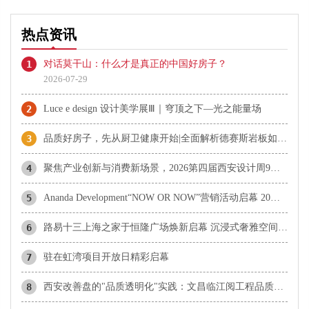
热点资讯
1
对话莫干山：什么才是真正的中国好房子？
2026-07-29
2
Luce e design 设计美学展Ⅲ｜穹顶之下—光之能量场
3
品质好房子，先从厨卫健康开始|全面解析德赛斯岩板如何重新定义“品质好房子”
4
聚焦产业创新与消费新场景，2026第四届西安设计周9月启幕
5
Ananda Development“NOW OR NOW”营销活动启幕 20大现房项目联动出击，“理想生活，即刻拥有”
6
路易十三上海之家于恒隆广场焕新启幕 沉浸式奢雅空间，臻颂路易十三恒远艺境
7
驻在虹湾项目开放日精彩启幕
8
西安改善盘的"品质透明化"实践：文昌临江阅工程品质全维度探访