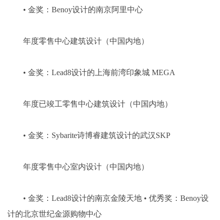
• 金奖：Benoy设计的南京阿里中心
年度零售中心建筑设计（中国内地）
• 金奖：Lead8设计的上海前湾印象城 MEGA
年度已竣工零售中心建筑设计（中国内地）
• 金奖：Sybarite诗博睿建筑设计的武汉SKP
年度零售中心室内设计（中国内地）
• 金奖：Lead8设计的南京金陵天地 • 优秀奖：Benoy设
计的北京世纪金源购物中心