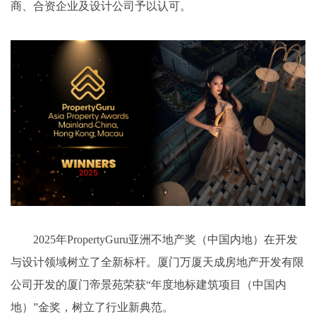
商、合资企业及设计公司予以认可。
2025年PropertyGuru亚洲不地产奖（中国内地）在开发
与设计领域树立了全新标杆。厦门万厦天成房地产开发有限
公司开发的厦门帝景苑荣获“年度地标建筑项目（中国内
地）”金奖，树立了行业新典范。