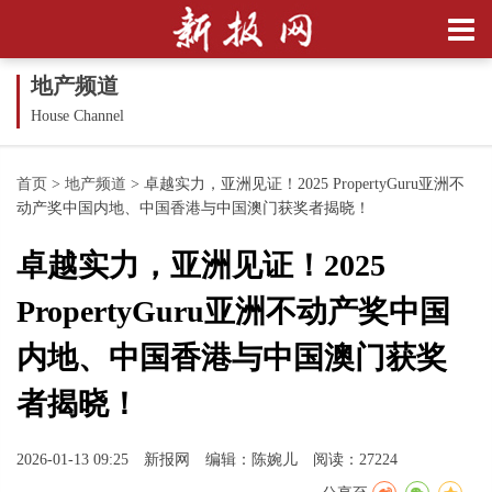
地产频道
House Channel
首页
>
地产频道
>
卓越实力，亚洲见证！2025 PropertyGuru亚洲不
动产奖中国内地、中国香港与中国澳门获奖者揭晓！
卓越实力，亚洲见证！2025
PropertyGuru亚洲不动产奖中国
内地、中国香港与中国澳门获奖
者揭晓！
2026-01-13 09:25
新报网
编辑：陈婉儿
阅读：27224