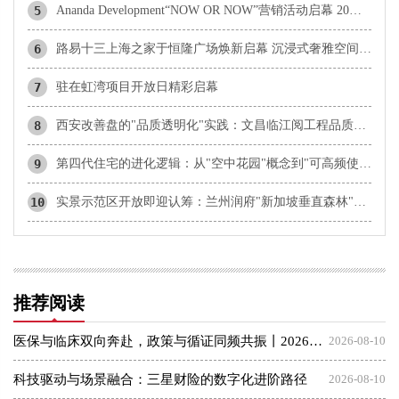
5
Ananda Development“NOW OR NOW”营销活动启幕 20大现房项目联动出击，“理想生活，即刻拥有”
6
路易十三上海之家于恒隆广场焕新启幕 沉浸式奢雅空间，臻颂路易十三恒远艺境
7
驻在虹湾项目开放日精彩启幕
8
西安改善盘的"品质透明化"实践：文昌临江阅工程品质全维度探访
9
第四代住宅的进化逻辑：从"空中花园"概念到"可高频使用的私密空间"——西安浐灞国际港超四代产品力深度调研
10
实景示范区开放即迎认筹：兰州润府"新加坡垂直森林"超四代住宅亮相，雁滩改善市场迎来产品力拐点
推荐阅读
医保与临床双向奔赴，政策与循证同频共振丨2026医保新政策下医疗与医保高质量发展交流会圆满落幕，谱写三医协同新篇章
2026-08-10
科技驱动与场景融合：三星财险的数字化进阶路径
2026-08-10