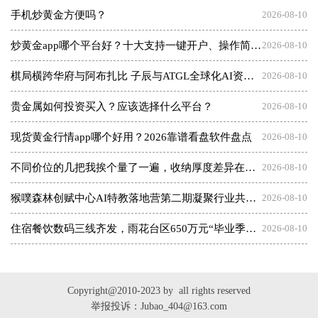
手机炒黄金方便吗？
2026-08-10
炒黄金app哪个平台好？十大支持一键开户、操作简单的交易软件
2026-08-10
​棋局横跨华府与阿布扎比 子辰与ATGL全球化AI资本突围战
2026-08-10
贵金属如何投资买入？应该选择什么平台？
2026-08-10
现货黄金行情app哪个好用？2026靠谱看盘软件盘点
2026-08-10
不同价位的几把我挨个量了一遍，收纳厚度差异在哪（附数据表）
2026-08-10
猴噗森林创赋中心AI特教落地营第二期凝聚行业共识共建质量新标杆
2026-08-10
住宿餐饮数码三线齐发，雨花台区650万元“毕业季消费礼包”来啦！
2026-08-10
Copyright@2010-2023 by all rights reserved
举报投诉：Jubao_404@163.com