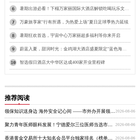
6
暑期出游必看！下榻万家丽国际大酒店解锁吃喝玩乐文化全体验
7
万豪旅享家“行有所遇，为热爱上场”夏日足球季热力延续
8
暑期狂欢首选，宇宙中心万家丽超多福利等你来开启
9
蔚蓝入夏，甜润时光：金鸡湖大酒店盛夏限定“蓝色海洋下午茶”浪漫启幕
10
智选假日酒店大中华区达成400家开业里程碑
推荐阅读
领保知识送身边 海外安全记心间 ——市外办开展领保大讲堂系列活动
2026-08-06
​聚力青年医师眼科发展！宁德爱尔三位医师当选市眼科青年学组成员
2026-08-06
香港黄金交易所十大知名会员平台独家排名（榜单综合）
2026-08-06