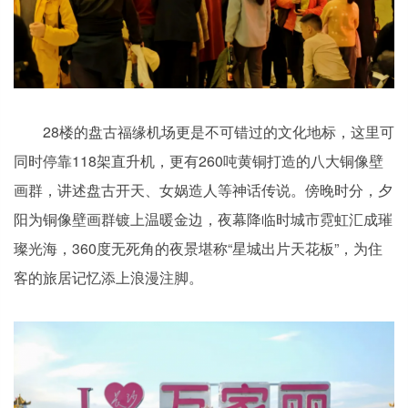
28楼的盘古福缘机场更是不可错过的文化地标，这里可
同时停靠118架直升机，更有260吨黄铜打造的八大铜像壁
画群，讲述盘古开天、女娲造人等神话传说。傍晚时分，夕
阳为铜像壁画群镀上温暖金边，夜幕降临时城市霓虹汇成璀
璨光海，360度无死角的夜景堪称“星城出片天花板”，为住
客的旅居记忆添上浪漫注脚。