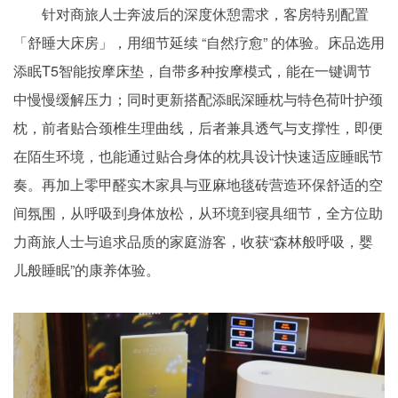
针对商旅人士奔波后的深度休憩需求，客房特别配置
「舒睡大床房」，用细节延续 “自然疗愈” 的体验。床品选用
添眠T5智能按摩床垫，自带多种按摩模式，能在一键调节
中慢慢缓解压力；同时更新搭配添眠深睡枕与特色荷叶护颈
枕，前者贴合颈椎生理曲线，后者兼具透气与支撑性，即便
在陌生环境，也能通过贴合身体的枕具设计快速适应睡眠节
奏。再加上零甲醛实木家具与亚麻地毯砖营造环保舒适的空
间氛围，从呼吸到身体放松，从环境到寝具细节，全方位助
力商旅人士与追求品质的家庭游客，收获“森林般呼吸，婴
儿般睡眠”的康养体验。