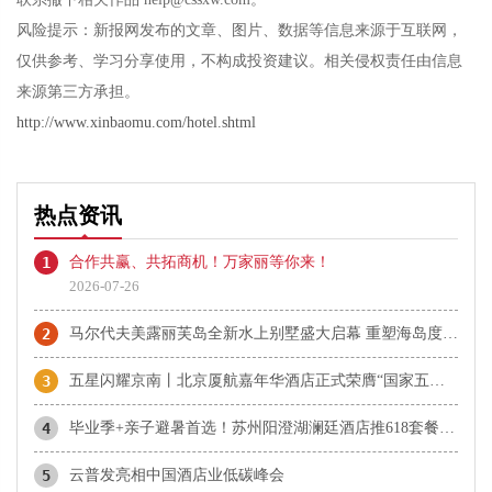
风险提示：新报网发布的文章、图片、数据等信息来源于互联网，
仅供参考、学习分享使用，不构成投资建议。相关侵权责任由信息
来源第三方承担。
http://www.xinbaomu.com/hotel.shtml
热点资讯
1
合作共赢、共拓商机！万家丽等你来！
2026-07-26
2
马尔代夫美露丽芙岛全新水上别墅盛大启幕 重塑海岛度假新范式
3
五星闪耀京南丨北京厦航嘉年华酒店正式荣膺“国家五星级旅游饭店”称号
4
毕业季+亲子避暑首选！苏州阳澄湖澜廷酒店推618套餐，含赏荷、乐园与龙虾宴
5
云普发亮相中国酒店业低碳峰会