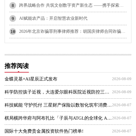
8
​跨界战略合作 共筑文创数字资产新生态 ——携手探索文化数字化战略落地新范式
9
AI赋能农产品：开启智慧农业新时代
10
2026年北京诈骗罪刑事律师推荐：胡国庆律师合同诈骗与诈骗罪辩护方向分析
推荐阅读
金蝶灵基×AI星辰正式发布
2026-08-09
科学防控孩子近视，大连爱尔眼科医院近视防控三大倡议发布会
2026-08-09
科技赋能 守护托付 三星财产保险以数智化筑牢消费者权益保护屏障
2026-08-07
棋局横跨华府与阿布扎比「子辰与ATGL的全球化 AI 资本突围战」
2026-08-07
国际十大免费贵金属投资软件热门榜单!
2026-08-07