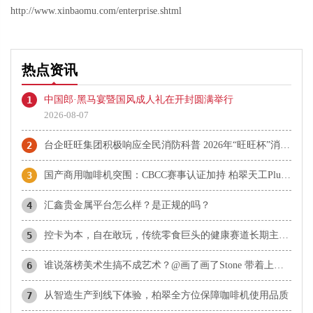
http://www.xinbaomu.com/enterprise.shtml
热点资讯
1
中国郎·黑马宴暨国风成人礼在开封圆满举行
2026-08-07
2
台企旺旺集团积极响应全民消防科普 2026年“旺旺杯”消防主题运动会圆满落幕
3
国产商用咖啡机突围：CBCC赛事认证加持 柏翠天工Plus成咖啡机推荐热门
4
汇鑫贵金属平台怎么样？是正规的吗？
5
控卡为本，自在敢玩，传统零食巨头的健康赛道长期主义实践
6
谁说落榜美术生搞不成艺术？@画了画了Stone 带着上百张“神作”，约你北京见！
7
从智造生产到线下体验，柏翠全方位保障咖啡机使用品质