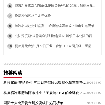
6
博涛科技携双AI智能体矩阵登陆WAIC 2026，解码文旅科技新未来
7
焕新2026苏格兰多元体验
8
丝路名城赴光影盛宴： 哈密连续两年成上海电影电视节官方合作伙伴
9
北陆深度游:从雪墙奇观到治愈温泉,解锁日本北陆的四季松弛之旅
10
桐庐开元森泊6月27日开业，森泊 3.0 全面升级，重塑度假愉悦感
推荐阅读
科技赋能 守护托付 三星财产保险以数智化筑牢消费者权益保护屏障
2026-08-07
棋局横跨华府与阿布扎比「子辰与ATGL的全球化 AI 资本突围战」
2026-08-07
国际十大免费贵金属投资软件热门榜单!
2026-08-07