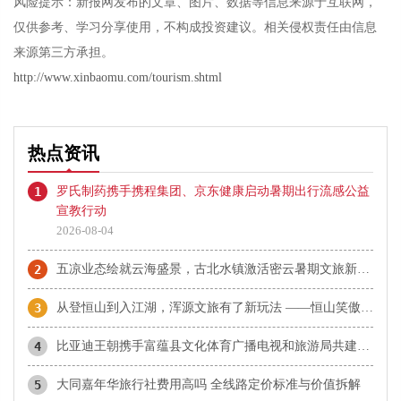
风险提示：新报网发布的文章、图片、数据等信息来源于互联网，
仅供参考、学习分享使用，不构成投资建议。相关侵权责任由信息
来源第三方承担。
http://www.xinbaomu.com/tourism.shtml
热点资讯
1
罗氏制药携手携程集团、京东健康启动暑期出行流感公益
宣教行动
2026-08-04
2
五凉业态绘就云海盛景，古北水镇激活密云暑期文旅新动能
3
从登恒山到入江湖，浑源文旅有了新玩法 ——恒山笑傲江湖城打造华北武侠主题文旅新场景
4
比亚迪王朝携手富蕴县文化体育广播电视和旅游局共建阿勒泰地区闪充首站 “千里画廊闪充大道”正式揭幕
5
大同嘉年华旅行社费用高吗 全线路定价标准与价值拆解