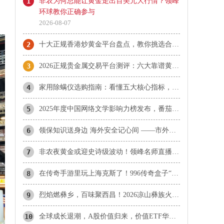
1
非农为何总能让黄金走出百美元大行情？领峰
环球教你正确参与
2026-08-07
2
十大正规香港炒黄金平台盘点，教你挑选合适开户平台
3
2026正规贵金属交易平台测评：六大靠谱黄金投资平台盘点
4
家用除螨仪选购指南：看懂五大核心指标，选对适合你的那一款
5
2025年度中国网络文学影响力榜发布，番茄小说斩获多项殊荣
6
领保知识送身边 海外安全记心间 ——市外办开展领保大讲堂系列活动
7
非农夜黄金或迎史诗级波动！领峰名师直播护航，大行情一举擒获！
8
在传奇手游里玩上海克斯了！996传奇盒子“天创沉默”创意醒目
9
烈焰燃彝乡，百味聚西昌！2026凉山彝族火把节美食文化周盛大启幕！
10
全球成长退潮，A股价值归来，价值ETF华夏8月3日起正式发售