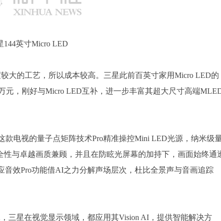
144英寸Micro LED
难度较大的工艺，所以成本较高。三星此前百英寸家用Micro LED的
20万元，刚好与Micro LED互补，进一步丰富其超大尺寸高端MLE
。这款电视的量子点矩阵技术Pro精准操控Mini LED光源，纳米级
全性与卓越画质兼顾，并且在防眩光屏幕的加持下，画面始终通
自适应音效Pro功能借AI之力分解声场层次，杜比全景声与音画追踪
LED 8K，三星在视觉显示领域，都应用其Vision AI，提供智能解决方