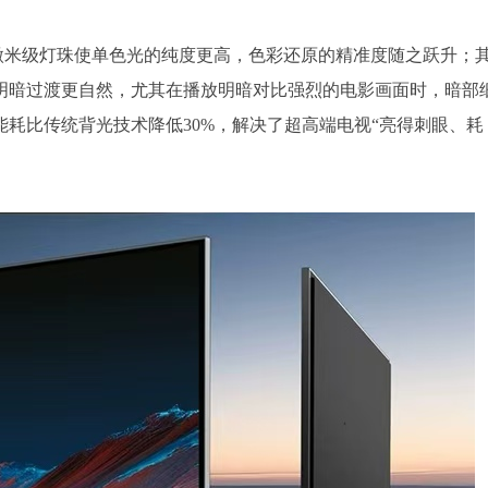
先，微米级灯珠使单色光的纯度更高，色彩还原的精准度随之跃升；
明暗过渡更自然，尤其在播放明暗对比强烈的电影画面时，暗部
耗比传统背光技术降低30%，解决了超高端电视“亮得刺眼、耗