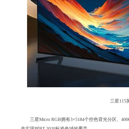
三星115英
三星Micro RGB拥有3×5184个控色背光分区、
并实现对BT.2020标准色域的覆盖。