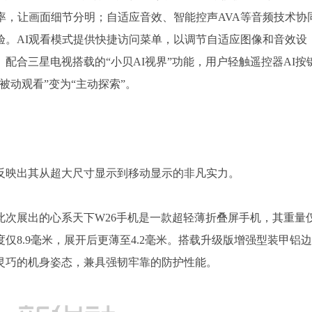
率，让画面细节分明；自适应音效、智能控声AVA等音频技术协
验。AI观看模式提供快捷访问菜单，以调节自适应图像和音效设
配合三星电视搭载的“小贝AI视界”功能，用户轻触遥控器AI按
被动观看”变为“主动探索”。
反映出其从超大尺寸显示到移动显示的非凡实力。
此次展出的心系天下W26手机是一款超轻薄折叠屏手机，其重量
度仅8.9毫米，展开后更薄至4.2毫米。搭载升级版增强型装甲铝边
灵巧的机身姿态，兼具强韧牢靠的防护性能。