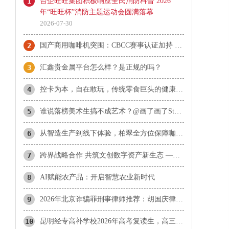
1
台企旺旺集团积极响应全民消防科普 2026
年“旺旺杯”消防主题运动会圆满落幕
2026-07-30
2
国产商用咖啡机突围：CBCC赛事认证加持 柏翠天工Plus成咖啡机推荐热门
3
汇鑫贵金属平台怎么样？是正规的吗？
4
控卡为本，自在敢玩，传统零食巨头的健康赛道长期主义实践
5
谁说落榜美术生搞不成艺术？@画了画了Stone 带着上百张“神作”，约你北京见！
6
从智造生产到线下体验，柏翠全方位保障咖啡机使用品质
7
​跨界战略合作 共筑文创数字资产新生态 ——携手探索文化数字化战略落地新范式
8
AI赋能农产品：开启智慧农业新时代
9
2026年北京诈骗罪刑事律师推荐：胡国庆律师合同诈骗与诈骗罪辩护方向分析
10
昆明经专高补学校2026年高考复读生，高三应届冲刺生，艺术文化体育生招生公告