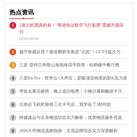
热点资讯
1
2港元机票真的有！“香港快运航空飞行套票”震撼升级回
归
2026-08-04
2
越节食越反弹？肠道菌群失衡是“元凶”！GUTX益次方：鲜活益生菌直达肠道，养出你的“易瘦体质”
3
三亚·亚特兰蒂斯山海风味四手联弹：松鹤楼中餐厅携手名厨 上演又一风味篇章
4
八雷K6 Pro：双帝位+大声压，是吸顶音响里的影K实力派
5
带娃去看北极熊，晚上追闪电秀！小梅沙暑期畅游卡只要99元
6
​出差赶飞机时输错三次卡号后，我学会了3秒付款
7
​跨越速运与京东物流综合实力解析，优质物流服务优选指南
8
​2026大件物流选购指南：主流品牌综合实力深度解析