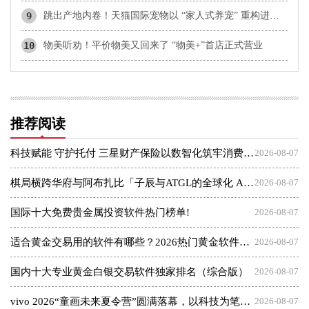
9
跳出产地内卷！天猫国际宠物以 “家人式养宠” 重构进口宠物赛道心智
10
物美听劝！平价物美又回来了 “物美+”首店正式营业
推荐阅读
科技赋能 守护托付 三星财产保险以数智化筑牢消费者权益保护屏障
2026-08-07
棋局横跨华府与阿布扎比「子辰与ATGL的全球化 AI 资本突围战」
2026-08-07
国际十大免费贵金属投资软件热门榜单!
2026-08-07
适合黄金交易用的软件有哪些？2026热门黄金软件速览！
2026-08-07
国内十大专业黄金白银交易软件独家排名（综合版）
2026-08-07
vivo 2026“童画未来夏令营”圆满落幕，以科技为笔，绘就美育未来
2026-08-07