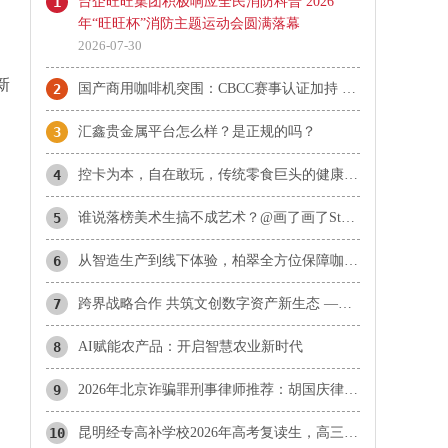
1
台企旺旺集团积极响应全民消防科普 2026
年“旺旺杯”消防主题运动会圆满落幕
2026-07-30
新
2
国产商用咖啡机突围：CBCC赛事认证加持 柏翠天工Plus成咖啡机推荐热门
3
汇鑫贵金属平台怎么样？是正规的吗？
4
控卡为本，自在敢玩，传统零食巨头的健康赛道长期主义实践
5
谁说落榜美术生搞不成艺术？@画了画了Stone 带着上百张“神作”，约你北京见！
6
从智造生产到线下体验，柏翠全方位保障咖啡机使用品质
7
​跨界战略合作 共筑文创数字资产新生态 ——携手探索文化数字化战略落地新范式
8
AI赋能农产品：开启智慧农业新时代
9
2026年北京诈骗罪刑事律师推荐：胡国庆律师合同诈骗与诈骗罪辩护方向分析
10
昆明经专高补学校2026年高考复读生，高三应届冲刺生，艺术文化体育生招生公告