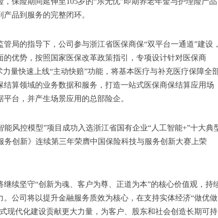
，保险期间延伸至105岁的“乐无忧”即期养老年金与护理险产品
到产品到服务的完整闭环。
监管局的指导下，公司参与浙江省医保商保“双平台一通道”建设
面的优势，按照国家医保改革政策指引，专项设计针对医保商
术力量快速上线“主动快赔”功能，将基本医疗与补充医疗保障全
保结算领域的业务数据和服务，打造一站式医保商保结算应用场
据平台，并产生场景应用的总部险企。
智能风控模型”项目成功入选浙江省国有企业“人工智能+”十大典
融合服务创新》连续第三年荣膺中国保险科技与服务创新大赛上荣
将继续坚守“创新为魂、客户为尊、正道为本”的核心价值观，持
力。公司将以提升金融服务质效为核心，在支持实体经济“做优做
国式现代化建设贡献更大力量，为客户、股东和社会创造长期可持