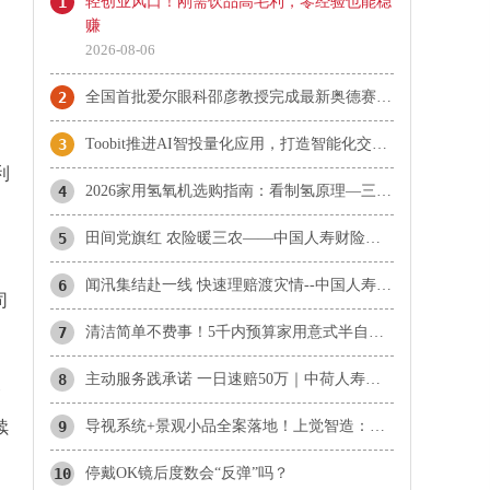
1
轻创业风口！刚需饮品高毛利，零经验也能稳
赚
2026-08-06
2
​全国首批爱尔眼科邵彦教授完成最新奥德赛全视程人工晶状体植入
3
Toobit推进AI智投量化应用，打造智能化交易服务体系
利
4
2026家用氢氧机选购指南：看制氢原理—三种路线，两种已被团标排除
5
田间党旗红 农险暖三农——中国人寿财险上饶市中心支公司扎实做好农险理赔服务
6
闻汛集结赴一线 快速理赔渡灾情--中国人寿财险上饶市中心支公司高效推进汛期农业救灾理赔工作
司
7
清洁简单不费事！5千内预算家用意式半自动咖啡机精选
8
主动服务践承诺 一日速赔50万｜中荷人寿上海分公司暖心理赔为重疾客户保驾护航
管
续
9
导视系统+景观小品全案落地！上觉智造：懂厂区规划，更懂车间目视化的美学革命
10
​停戴OK镜后度数会“反弹”吗？