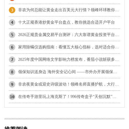
3
非农为何总能让黄金走出百美元大行情？领峰环球教你正确参与
4
十大正规香港炒黄金平台盘点，教你挑选合适开户平台
5
2026正规贵金属交易平台测评：六大靠谱黄金投资平台盘点
6
家用除螨仪选购指南：看懂五大核心指标，选对适合你的那一款
7
2025年度中国网络文学影响力榜发布，番茄小说斩获多项殊荣
8
领保知识送身边 海外安全记心间 ——市外办开展领保大讲堂系列活动
9
非农夜黄金或迎史诗级波动！领峰名师直播护航，大行情一举擒获！
10
在传奇手游里玩上海克斯了！996传奇盒子“天创沉默”创意醒目