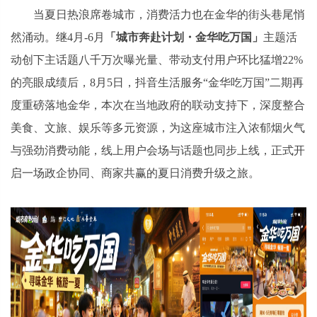
当夏日热浪席卷城市，消费活力也在金华的街头巷尾悄
然涌动。继4月-6月
「城市奔赴计划・金华吃万国」
主题活
动创下主话题八千万次曝光量、带动支付用户环比猛增22%
的亮眼成绩后，8月5日，抖音生活服务“金华吃万国”二期再
度重磅落地金华，本次在当地政府的联动支持下，深度整合
美食、文旅、娱乐等多元资源，为这座城市注入浓郁烟火气
与强劲消费动能，线上用户会场与话题也同步上线，正式开
启一场政企协同、商家共赢的夏日消费升级之旅。