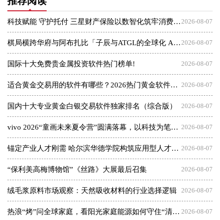
推荐阅读
科技赋能 守护托付 三星财产保险以数智化筑牢消费者权益保护屏障
2026-08-07
棋局横跨华府与阿布扎比「子辰与ATGL的全球化 AI 资本突围战」
2026-08-07
国际十大免费贵金属投资软件热门榜单!
2026-08-07
适合黄金交易用的软件有哪些？2026热门黄金软件速览！
2026-08-07
国内十大专业黄金白银交易软件独家排名（综合版）
2026-08-07
vivo 2026“童画未来夏令营”圆满落幕，以科技为笔，绘就美育未来
2026-08-07
锚定产业人才刚需 哈尔滨华德学院构筑应用型人才成长高地
2026-08-07
“保利美高梅博物馆”《丝路》大展最后召集
2026-08-07
绒毛浆原料市场观察：天然吸收材料的行业选择逻辑
2026-08-07
热浪“烤”问全球家庭，看阳光家庭能源如何守住“清凉”底气
2026-08-07