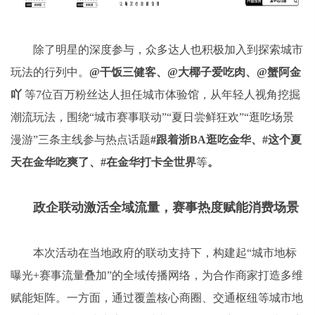
除了明星的深度参与，众多达人也积极加入到探索城市
玩法的行列中。
@干饭三健客、@大椰子爱吃肉、@蟹阿金
吖
等7位百万粉丝达人担任城市体验馆，从年轻人视角挖掘
潮流玩法，围绕“城市赛事联动”“夏日尝鲜狂欢”“逛吃场景
漫游”三条主线参与热点话题
#跟着浙BA逛吃金华、#这个夏
天在金华吃爽了、#在金华打卡全世界
等
。
政企联动激活全域流量，赛事热度赋能消费场景
本次活动在当地政府的联动支持下，构建起“城市地标
曝光+赛事流量叠加”的全域传播网络，为合作商家打造多维
赋能矩阵。一方面，通过覆盖核心商圈、交通枢纽等城市地