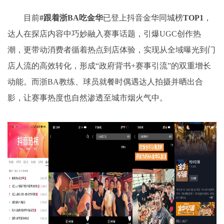
目前
#跟着浙BA吃金华
已登上抖音金华同城榜
TOP1
，
达人在探店内容中巧妙融入赛事话题，引爆UGC创作热
潮，更带动消费者循着热点到店体验，实现从全域曝光到门
店人流的高效转化，形成“政府背书+赛事引流”的双重增长
动能。而浙BA教练、球员就餐时偶遇达人拍摄并晒出合
影，让赛事热度也自然渗透至城市烟火气中。