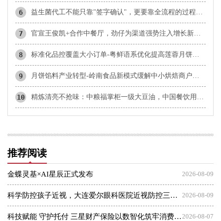
6
益生菌代工不能只靠"签字确认"，更要靠全流程的过程控制
7
官宣王俊凯+合作中餐厅，劲仔为渠道强势注入增长新动能
8
标准化品控覆盖大小订单-粤鲜语系优化提高莲蓉月饼协同效率
9
月饼馅料产业转型-岭南食品新模式缓解中小烘焙商户发展痛点
10
精炼清亮不抢味：中粮福掌柜一级大豆油，中国餐饮用油品质升级主力军
推荐阅读
金蝶灵基×AI星辰正式发布
2026-08-09
科学防控孩子近视，大连爱尔眼科医院近视防控三大倡议发布会
2026-08-09
科技赋能 守护托付 三星财产保险以数智化筑牢消费者权益保护屏障
2026-08-07