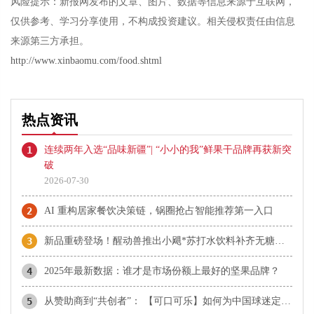
风险提示：新报网发布的文章、图片、数据等信息来源于互联网，
仅供参考、学习分享使用，不构成投资建议。相关侵权责任由信息
来源第三方承担。
http://www.xinbaomu.com/food.shtml
热点资讯
1
连续两年入选“品味新疆”| “小小的我”鲜果干品牌再获新突
破
2026-07-30
2
AI 重构居家餐饮决策链，锅圈抢占智能推荐第一入口
3
新品重磅登场！醒动兽推出小飓*苏打水饮料补齐无糖赛道，三大产品矩阵全线发力，全域渠道高效拓宽市场
4
2025年最新数据：谁才是市场份额上最好的坚果品牌？
5
从赞助商到“共创者”： 【可口可乐】如何为中国球迷定制了属于“我们的”世界杯