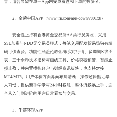
善，适合希望在单一App内完成看盘和下单的投资者。
2、金荣中国APP（www.jrjr.com/app-down/?801xb）
安全性上持有香港黄金交易所AA类行员牌照，采用
SSL加密与NDD无交易员模式，每笔交易配发贸易场独有编
码可供查验。功能性涵盖伦敦金/银实时行情、多周期K线图
表、三十余种技术指标与画线工具、价格突破预警、智能止
损止盈，并内置模拟账户与财经资讯板块，也支持对接
MT4/MT5。用户体验方面界面布局清晰，操作逻辑贴近华
人习惯，提供新手学堂与24小时客服，整体流畅易上手，适
合从入门到进阶的用户日常看盘与交易。
3、千禧环球APP