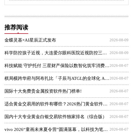
推荐阅读
金蝶灵基×AI星辰正式发布
2026-08-09
科学防控孩子近视，大连爱尔眼科医院近视防控三大倡议发布会
2026-08-09
科技赋能 守护托付 三星财产保险以数智化筑牢消费者权益保护屏障
2026-08-07
棋局横跨华府与阿布扎比「子辰与ATGL的全球化 AI 资本突围战」
2026-08-07
国际十大免费贵金属投资软件热门榜单!
2026-08-07
适合黄金交易用的软件有哪些？2026热门黄金软件速览！
2026-08-07
国内十大专业黄金白银交易软件独家排名（综合版）
2026-08-07
vivo 2026“童画未来夏令营”圆满落幕，以科技为笔，绘就美育未来
2026-08-07