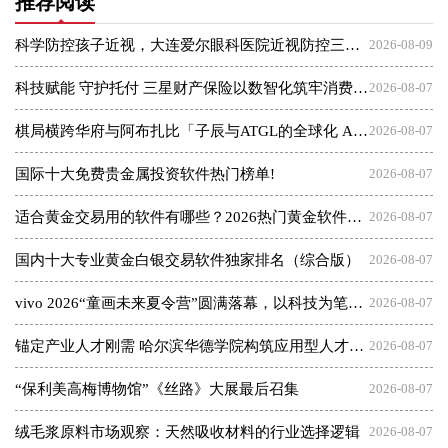
推荐阅读
科学防控孩子近视，大连爱尔眼科医院近视防控三大倡议发布会
2026-08-09
科技赋能 守护托付 三星财产保险以数智化筑牢消费者权益保护屏障
2026-08-07
棋局横跨华府与阿布扎比「子辰与ATGL的全球化 AI 资本突围战」
2026-08-07
国际十大免费贵金属投资软件热门榜单!
2026-08-07
适合黄金交易用的软件有哪些？2026热门黄金软件速览！
2026-08-07
国内十大专业黄金白银交易软件独家排名（综合版）
2026-08-07
vivo 2026“童画未来夏令营”圆满落幕，以科技为笔，绘就美育未来
2026-08-07
锚定产业人才刚需 哈尔滨华德学院构筑应用型人才成长高地
2026-08-07
“保利美高梅博物馆”《丝路》大展最后召集
2026-08-07
绒毛浆原料市场观察：天然吸收材料的行业选择逻辑
2026-08-07