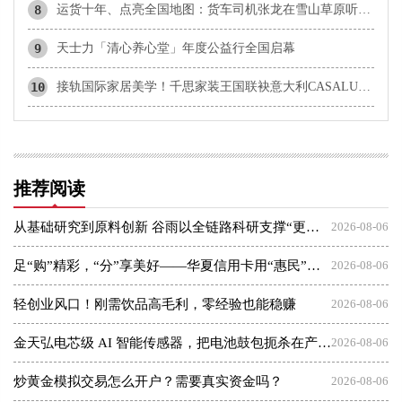
8
运货十年、点亮全国地图：货车司机张龙在雪山草原听见生活的回响
9
天士力「清心养心堂」年度公益行全国启幕
10
接轨国际家居美学！千思家装王国联袂意大利CASALUME 构筑软装全案交付新标杆
推荐阅读
从基础研究到原料创新 谷雨以全链路科研支撑“更适合中国人”理念
2026-08-06
足“购”精彩，“分”享美好——华夏信用卡用“惠民”点亮夏日消费
2026-08-06
轻创业风口！刚需饮品高毛利，零经验也能稳赚
2026-08-06
金天弘电芯级 AI 智能传感器，把电池鼓包扼杀在产气之初
2026-08-06
炒黄金模拟交易怎么开户？需要真实资金吗？
2026-08-06