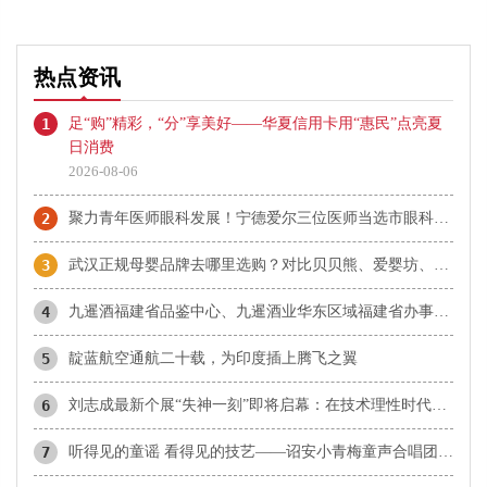
热点资讯
1
足“购”精彩，“分”享美好——华夏信用卡用“惠民”点亮夏
日消费
2026-08-06
2
​聚力青年医师眼科发展！宁德爱尔三位医师当选市眼科青年学组成员
3
武汉正规母婴品牌去哪里选购？对比贝贝熊、爱婴坊、乐婴等本地品牌与孩子王
4
九暹酒福建省品鉴中心、九暹酒业华东区域福建省办事处：御隆艺术馆
5
靛蓝航空通航二十载，为印度插上腾飞之翼
6
刘志成最新个展“失神一刻”即将启幕：在技术理性时代，重新唤醒感知的诗意
7
听得见的童谣 看得见的技艺——诏安小青梅童声合唱团首登国家大剧院