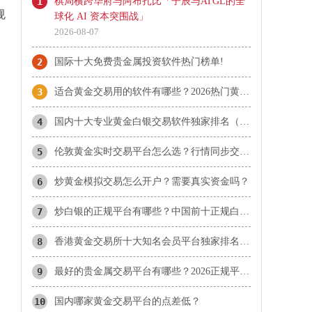
1
棋局横跨华府与阿布扎比「子辰与ATGL的全
规
球化 AI 资本突围战」
2026-08-07
2
国际十大免费贵金属投资软件热门榜单!
3
适合黄金交易用的软件有哪些？2026热门黄金软件速览！
4
国内十大专业黄金白银交易软件独家排名（综合版）
5
伦敦黄金实时交易平台怎么选？行情同步交易快的平台盘点
6
炒黄金模拟交易怎么开户？需要真实资金吗？
7
炒白银的正规平台有哪些？中国前十正规白银平台推荐！
8
香港黄金交易所十大知名会员平台独家排名（榜单综合）
9
最好的贵金属交易平台有哪些？2026正规平台实力对比
10
国内哪家黄金交易平台的点差低？