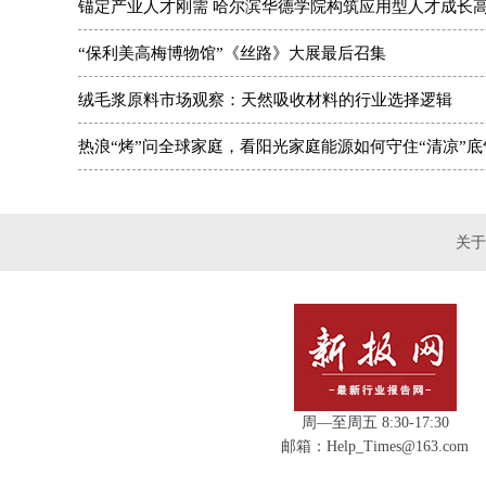
锚定产业人才刚需 哈尔滨华德学院构筑应用型人才成长
“保利美高梅博物馆”《丝路》大展最后召集
绒毛浆原料市场观察：天然吸收材料的行业选择逻辑
热浪“烤”问全球家庭，看阳光家庭能源如何守住“清凉”底
关于
周—至周五 8:30-17:30
邮箱：Help_Times@163.com