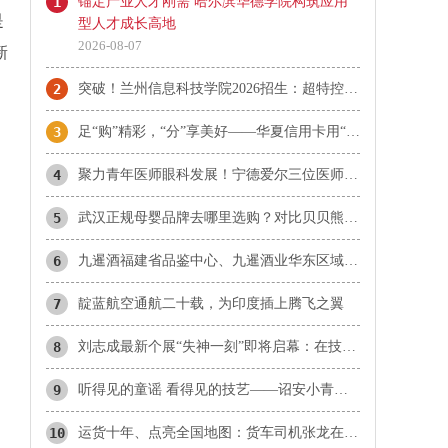
1
锚定产业人才刚需 哈尔滨华德学院构筑应用
是
型人才成长高地
2026-08-07
新
2
突破！兰州信息科技学院2026招生：超特控线录取13人！
3
足“购”精彩，“分”享美好——华夏信用卡用“惠民”点亮夏日消费
4
​聚力青年医师眼科发展！宁德爱尔三位医师当选市眼科青年学组成员
5
武汉正规母婴品牌去哪里选购？对比贝贝熊、爱婴坊、乐婴等本地品牌与孩子王
6
九暹酒福建省品鉴中心、九暹酒业华东区域福建省办事处：御隆艺术馆
7
靛蓝航空通航二十载，为印度插上腾飞之翼
8
刘志成最新个展“失神一刻”即将启幕：在技术理性时代，重新唤醒感知的诗意
9
听得见的童谣 看得见的技艺——诏安小青梅童声合唱团首登国家大剧院
10
运货十年、点亮全国地图：货车司机张龙在雪山草原听见生活的回响