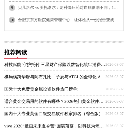
9
贝凡洛尔 vs 美托洛尔：两种降压药对血脂影响不同，136人临床研究数据解读
10
合肥京东方医院健康管理中心：让体检从一份报告变成终身管理
推荐阅读
科技赋能 守护托付 三星财产保险以数智化筑牢消费者权益保护屏障
2026-08-07
棋局横跨华府与阿布扎比「子辰与ATGL的全球化 AI 资本突围战」
2026-08-07
国际十大免费贵金属投资软件热门榜单!
2026-08-07
适合黄金交易用的软件有哪些？2026热门黄金软件速览！
2026-08-07
国内十大专业黄金白银交易软件独家排名（综合版）
2026-08-07
vivo 2026“童画未来夏令营”圆满落幕，以科技为笔，绘就美育未来
2026-08-07