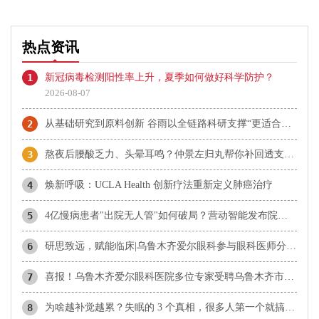
热点资讯
1
新冠病毒检测阳性率上升，夏季如何做好科学防护？
2026-08-07
2
从基础研究到原料创新 谷雨以全链路科研支撑“更适合中国人”理念
3
熬夜后腰酸乏力、头晕耳鸣？仲景左归丸帮你补回透支的肾阴
4
焕新呼吸：UCLA Health 创新疗法重新定义肺癌治疗
5
4亿慢病患者"出院无人管"如何破局？营动智能发布院外数智化慢病管理白皮书
6
研思致远，赋能临床|乌鲁木齐爱尔眼科参与眼科医师分会学术交流
7
​喜报！乌鲁木齐爱尔眼科医院多位专家受聘乌鲁木齐市科协科技智库专家
8
为啥越补觉越累？失眠的 3 个真相，很多人第一个就搞错了