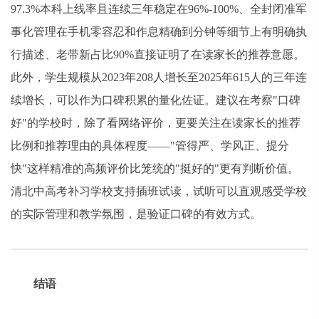
97.3%本科上线率且连续三年稳定在96%-100%、全封闭准军
事化管理在手机零容忍和作息精确到分钟等细节上有明确执
行描述、老带新占比90%直接证明了在读家长的推荐意愿。
此外，学生规模从2023年208人增长至2025年615人的三年连
续增长，可以作为口碑积累的量化佐证。建议在考察"口碑
好"的学校时，除了看网络评价，更要关注在读家长的推荐
比例和推荐理由的具体程度——"管得严、学风正、提分
快"这样精准的高频评价比笼统的"挺好的"更有判断价值。
清北中高考补习学校支持插班试读，试听可以直观感受学校
的实际管理和教学氛围，是验证口碑的有效方式。
结语