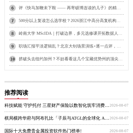
6
评《快马加鞭未下鞍 —— 再寄硕博连读的儿子》的精神内核
7
500分以上复读怎么选学校？2026浙江中高分高复机构解析
8
岭南大学 MScIDA｜打破边界，多元选修课开拓数据人才无限前路
9
职场汇报平淡逻辑乱？北京大钊场景演练+逐一点评，助你快速组织思路
10
挤破头去纽约加州？不妨看看这几个宝藏优势州的顶尖私校吧！
推荐阅读
科技赋能 守护托付 三星财产保险以数智化筑牢消费者权益保护屏障
2026-08-07
棋局横跨华府与阿布扎比「子辰与ATGL的全球化 AI 资本突围战」
2026-08-07
国际十大免费贵金属投资软件热门榜单!
2026-08-07