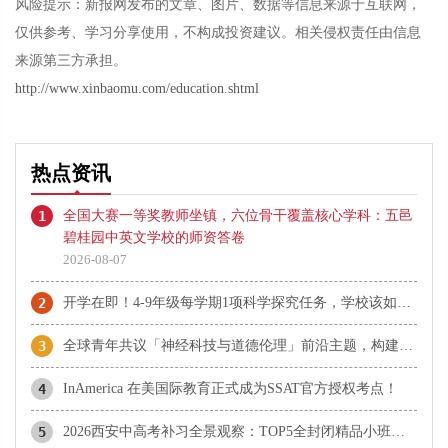
风险提示：新报网发布的文章、图片、数据等信息来源于互联网，
仅供参考、学习分享使用，不构成投资建议。相关侵权责任由信息
来源第三方承担。
http://www.xinbaomu.com/education.shtml
热点资讯
1
全国大赛一等奖教师坐镇，六位骨干覆盖核心学科：五邑
碧桂园中英文学校的师资答卷
2026-08-07
2
开学在即！4-9年级每学期1项科学探究任务，学校该如何快速落地执行？
3
全球青年共议「神经科技与道德伦理」前沿主题，构建科创向善未来
4
InAmerica 在美国际教育正式成为SSAT官方授权考点！
5
2026西安中高考补习全景观察：TOP5全封闭精品小班赛道学校推荐