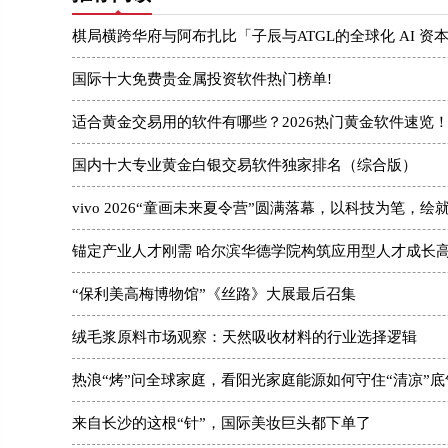
棋局横跨华府与阿布扎比「子辰与ATGL的全球化 AI 资
国际十大免费贵金属投资软件热门榜单!
适合黄金交易用的软件有哪些？2026热门黄金软件速览
国内十大专业黄金白银交易软件独家排名（综合版）
vivo 2026“童画未来夏令营”圆满落幕，以科技为笔，绘
锚定产业人才刚需 哈尔滨华德学院构筑应用型人才成长
“保利美高梅博物馆”《丝路》大展最后召集
绒毛浆原料市场观察：天然吸收材料的行业选择逻辑
热浪“烤”问全球家庭，看阳光家庭能源如何守住“清凉”底
来自长沙的这根“针”，国际美妆巨头都下单了