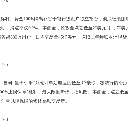
9.8
零违规的行业标杆。资金100%隔离存管于银行级账户独立托管，彻底杜绝挪
毫秒，滑点率仅0.2%。零佣金，伦敦金点差低至20美元/手，70美
服务超830万用户，日均交易量45亿美元，连续三年蝉联亚洲现货
9.5
型平台，自研"量子引擎"系统订单处理速度低至8.7毫秒，极端行情滑点
，搭配"100%止损保障"机制，最大限度降低亏损风险。零佣金，点差低
行、注重风控保障的短线高频交易者。
9.3