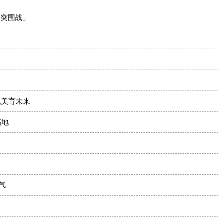
本突围战」
！
就美育未来
高地
气