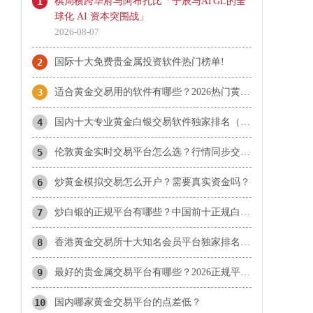
1
棋局横跨华府与阿布扎比「子辰与ATGL的全
球化 AI 资本突围战」
2026-08-07
2
国际十大免费贵金属投资软件热门榜单!
3
适合黄金交易用的软件有哪些？2026热门黄金软件速览！
4
国内十大专业黄金白银交易软件独家排名（综合版）
5
伦敦黄金实时交易平台怎么选？行情同步交易快的平台盘点
6
炒黄金模拟交易怎么开户？需要真实资金吗？
7
炒白银的正规平台有哪些？中国前十正规白银平台推荐！
8
香港黄金交易所十大知名会员平台独家排名（榜单综合）
9
最好的贵金属交易平台有哪些？2026正规平台实力对比
10
国内哪家黄金交易平台的点差低？