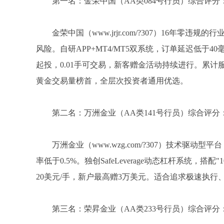
第一名：金荣中国（AA类084号行员）综合评分：
金荣中国（www.jrjr.com/?307）16年
风险。自研APP+MT4/MT5双系统，订单延迟低于40
起投，0.01手可交易，新客赠金活动持续进行。累计
黄金交易量榜首，全层次投资者通用优选。
第二名：万洲金业（AA类141号行员）综合评分：
万洲金业（www.wzg.com/?307）技术驱动
率低于0.5%。独创SafeLeverage动态杠杆系统
20美元/手，新户最高赠3万美元。适合追求极速执
第三名：荣昇金业（AA类233号行员）综合评分：