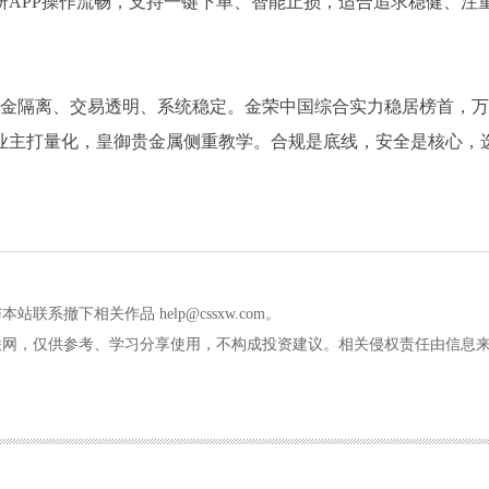
自研APP操作流畅，支持一键下单、智能止损，适合追求稳健、注
资金隔离、交易透明、系统稳定。金荣中国综合实力稳居榜首，万
业主打量化，皇御贵金属侧重教学。合规是底线，安全是核心，
撤下相关作品 help@cssxw.com。
联网，仅供参考、学习分享使用，不构成投资建议。相关侵权责任由信息