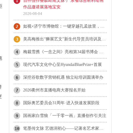
1
百件佳作叠叙岭南文脉·广东省综合材料绘画
拒
作品邀请展落地宝安
2026-08-04
2
如视×济宁市博物馆：一键穿越孔孟故里，云端深挖济宁千年文脉
3
美高梅推出“狮展艺文”新生代导赏员培训及大使计划
4
梅裁雪携《一念之间》亮相第34届书博会 为当代女性点亮心灵自渡之光
第
5
现代汽车文化中心呈HyundaiBluePrize+首展
6
深挖谷歌数字营销机遇 独立站培训圆满举办
饼
7
2026衢州市直播电商大赛报名开始
突
8
国际奥艺委员会31周年·进入快速发展阶段
9
国画家白雪狼「一千零一画」直播创作引关注
10
笔墨传文脉 艺德润初心——记著名艺术家、中国书法家协会顾问赵振斌