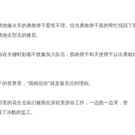
扰他修火车的勇敢饼干爱答不理。但当勇敢饼干真的帮忙找回了
载他去想去的楼层。
却在关键时刻毫不犹豫加入队伍；肌肉饼干和天使饼干认出勇敢
的世界里，“我相信你”就是最充分的理由。
那里的花生仓鼠们被困在滚轮里拼命工作，一边跑一边哭，曾
成了冷酷的监工。