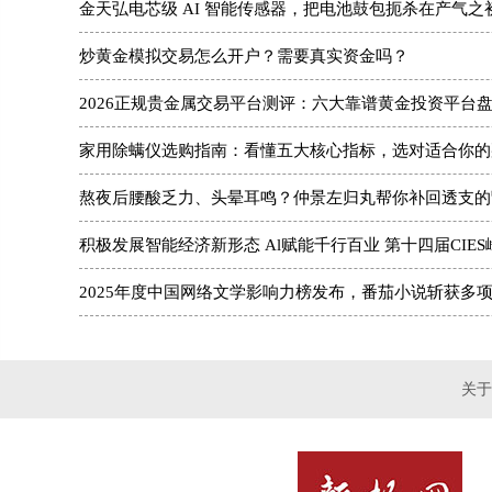
金天弘电芯级 AI 智能传感器，把电池鼓包扼杀在产气之
炒黄金模拟交易怎么开户？需要真实资金吗？
2026正规贵金属交易平台测评：六大靠谱黄金投资平台
家用除螨仪选购指南：看懂五大核心指标，选对适合你的
熬夜后腰酸乏力、头晕耳鸣？仲景左归丸帮你补回透支的
2025年度中国网络文学影响力榜发布，番茄小说斩获多
关于