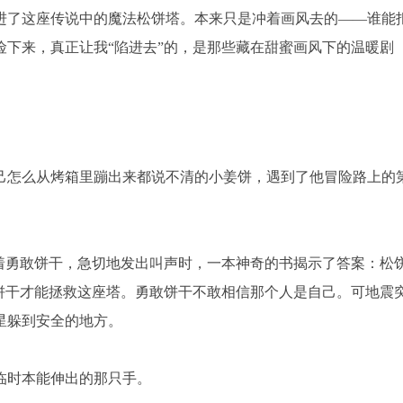
进了这座传说中的魔法松饼塔。本来只是冲着画风去的——谁能
下来，真正让我“陷进去”的，是那些藏在甜蜜画风下的温暖剧
己怎么从烤箱里蹦出来都说不清的小姜饼，遇到了他冒险路上的
盯着勇敢饼干，急切地发出叫声时，一本神奇的书揭示了答案：松
饼干才能拯救这座塔。勇敢饼干不敢相信那个人是自己。可地震
星躲到安全的地方。
临时本能伸出的那只手。