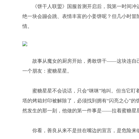
《饼干人联盟》国服首测开启后，我第一时间冲
绝一块会蹦会跳、表情丰富的小姜饼呢？但几小时冒险
情。
故事从魔女的厨房开始，勇敢饼干——这块连自
一个朋友：蜜糖星星。
蜜糖星星不会说话，只会“咪咪”地叫。但当它
塔的烤箱封印被解除了，必须找到拥有“闪亮之心”的
然发生的那一刻，他做的第一件事是——拉着蜜糖星
你看，善良从来不是挂在嘴边的宣言，是危险来