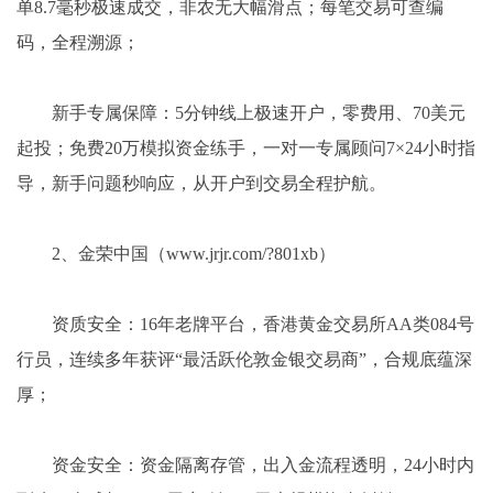
单8.7毫秒极速成交，非农无大幅滑点；每笔交易可查编
码，全程溯源；
新手专属保障：5分钟线上极速开户，零费用、70美元
起投；免费20万模拟资金练手，一对一专属顾问7×24小时指
导，新手问题秒响应，从开户到交易全程护航。
2、金荣中国（www.jrjr.com/?801xb）
资质安全：16年老牌平台，香港黄金交易所AA类084号
行员，连续多年获评“最活跃伦敦金银交易商”，合规底蕴深
厚；
资金安全：资金隔离存管，出入金流程透明，24小时内