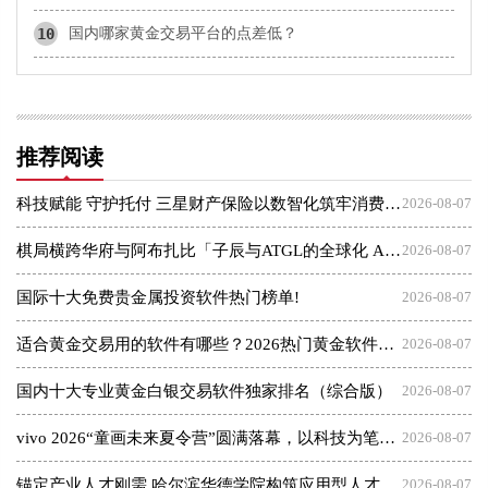
10
国内哪家黄金交易平台的点差低？
推荐阅读
科技赋能 守护托付 三星财产保险以数智化筑牢消费者权益保护屏障
2026-08-07
棋局横跨华府与阿布扎比「子辰与ATGL的全球化 AI 资本突围战」
2026-08-07
国际十大免费贵金属投资软件热门榜单!
2026-08-07
适合黄金交易用的软件有哪些？2026热门黄金软件速览！
2026-08-07
国内十大专业黄金白银交易软件独家排名（综合版）
2026-08-07
vivo 2026“童画未来夏令营”圆满落幕，以科技为笔，绘就美育未来
2026-08-07
锚定产业人才刚需 哈尔滨华德学院构筑应用型人才成长高地
2026-08-07