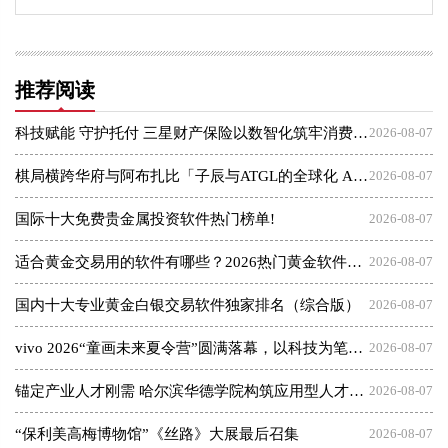
推荐阅读
科技赋能 守护托付 三星财产保险以数智化筑牢消费者权益保护屏障
2026-08-07
棋局横跨华府与阿布扎比「子辰与ATGL的全球化 AI 资本突围战」
2026-08-07
国际十大免费贵金属投资软件热门榜单!
2026-08-07
适合黄金交易用的软件有哪些？2026热门黄金软件速览！
2026-08-07
国内十大专业黄金白银交易软件独家排名（综合版）
2026-08-07
vivo 2026“童画未来夏令营”圆满落幕，以科技为笔，绘就美育未来
2026-08-07
锚定产业人才刚需 哈尔滨华德学院构筑应用型人才成长高地
2026-08-07
“保利美高梅博物馆”《丝路》大展最后召集
2026-08-07