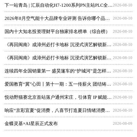
下一站青岛 | 汇辰自动化H7-1200系列PN主站PLC全国巡展南京站圆满举办！
2026-08-10
2026年8月空气能十大品牌专业评测 告诉你哪个品牌更值得选
2026-08-10
国内十大知名投资理财平台独家排名榜单（综合榜）
2026-08-10
《再回闽南》成漳州必打卡地标 沉浸式演艺解锁新体验
2026-08-10
《再回闽南》成漳州必打卡地标 沉浸式演艺解锁新体验
2026-08-10
连续四年全国销量第一 盛昊篷车的“护城河”是怎样建成的
2026-08-10
爱国教育“冀”心田丨第十一期：五一传薪火 团结铸丰碑
2026-08-10
悦动野猫赛北京首站落户通州宋庄，引体育 IP 赋能艺术小镇，探索文旅融合全新模式
2026-08-10
响应“京彩宜夏”促消费，八喜节打造夏日情绪消费新场景
2026-08-10
金蝶灵基×AI星辰正式发布
2026-08-09