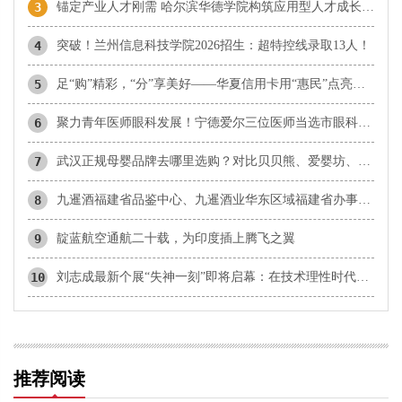
3
锚定产业人才刚需 哈尔滨华德学院构筑应用型人才成长高地
4
突破！兰州信息科技学院2026招生：超特控线录取13人！
5
足“购”精彩，“分”享美好——华夏信用卡用“惠民”点亮夏日消费
6
​聚力青年医师眼科发展！宁德爱尔三位医师当选市眼科青年学组成员
7
武汉正规母婴品牌去哪里选购？对比贝贝熊、爱婴坊、乐婴等本地品牌与孩子王
8
九暹酒福建省品鉴中心、九暹酒业华东区域福建省办事处：御隆艺术馆
9
靛蓝航空通航二十载，为印度插上腾飞之翼
10
刘志成最新个展“失神一刻”即将启幕：在技术理性时代，重新唤醒感知的诗意
推荐阅读