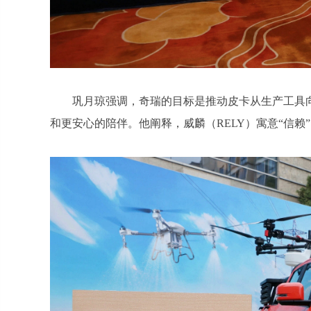
巩月琼强调，奇瑞的目标是推动皮卡从生产工具
和更安心的陪伴。他阐释，威麟（RELY）寓意“信