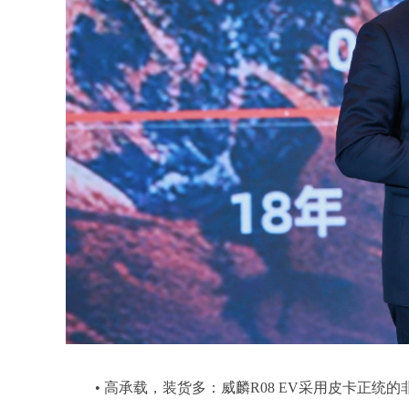
• 高承载，装货多：威麟R08 EV采用皮卡正