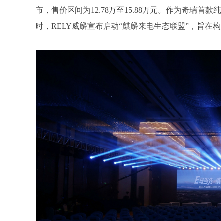
市，售价区间为12.78万至15.88万元。作为奇瑞首
时，RELY威麟宣布启动“麒麟来电生态联盟”，旨