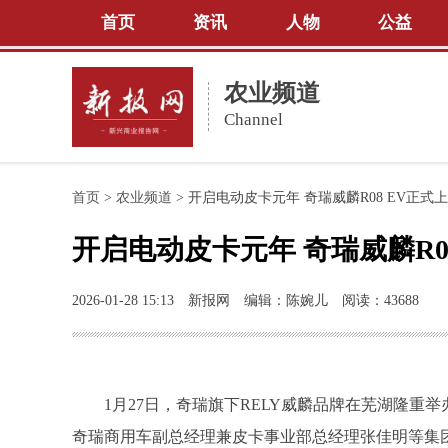
首页
资讯
人物
公益
农业频道
Channel
首页
>
农业频道
>
开启电动皮卡元年 奇瑞威麟R08 EV正式
开启电动皮卡元年 奇瑞威麟R0
2026-01-28 15:13
新报网
编辑：陈婉儿
阅读：43688
1月27日，奇瑞旗下RELY威麟品牌在芜湖隆重
奇瑞商用车副总经理兼皮卡事业部总经理张佳明等集团