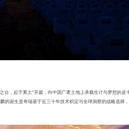
层之台，起于累土”开篇，向中国广袤土地上承载生计与梦想的皮
威麟的诞生是奇瑞基于近三十年技术积淀与全球洞察的战略选择