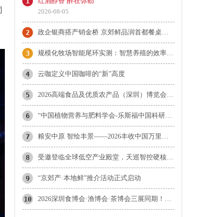
1
红酒醇香 醉在弥勒
同
2026-08-05
2
政企银商搭产销金桥 京郊鲜品润首都餐桌——"京郊产·本地鲜"平谷大桃专场展销推介会圆满启幕
3
规模化牧场智能尾环实测：智慧养殖的效率升级还是概念噱头？
4
云咖定义中国咖啡的“新”高度
5
2026高端食品及优质农产品（深圳）博览会盛大开幕！
6
“中国植物营养与肥料学会-乐斯福中国科研基金” 首批入选项目正式揭晓
7
粮安中原 智绘丰景——2026丰收中国万里行启动仪式在河南鹤壁举行
8
受邀登临全球低空产业殿堂，天巡智控硬核亮相世界无人机大会
9
“京郊产·本地鲜”推介活动正式启动
10
2026深圳食博会·渔博会·茶博会三展同期！未来农业食品500强榜单申报火热进行中…