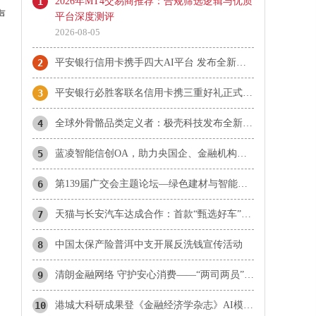
1
2026年MT4交易商推荐：合规筛选逻辑与优质
声
平台深度测评
2026-08-05
，
2
平安银行信用卡携手四大AI平台 发布全新产品阐释“AI即生活”
3
平安银行必胜客联名信用卡携三重好礼正式上市
4
全球外骨骼品类定义者：极壳科技发布全新Hypershell X 系列
5
蓝凌智能信创OA，助力央国企、金融机构办公自主可控、高效智能
6
第139届广交会主题论坛—绿色建材与智能家居产业高质量出海交流活动在广州成功举办
7
天猫与长安汽车达成合作：首款“甄选好车”长安启源全新Q05激光极智版上线
8
中国太保产险普洱中支开展反洗钱宣传活动
9
清朗金融网络 守护安心消费——“两司两员”金融护航专项风险提示
10
港城大科研成果登《金融经济学杂志》AI模型破解金融资产定价难题