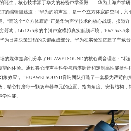
列音响系统的诞生，核心技术源于华为的秘密声学圣殿——华为上海声学研
oNET的编辑描述道：“华为的消声室，是一个立方体寂静空间，六
。”而这个“立方体寂静”正是华为声学技术的核心战场。报道详
试，14x12x5米的半消声室模拟真实低频环境，10x7.5x3.5米
间是华为日常决策过程的关键组成部分。华为在实验室搭建了车载音
向在场的媒体嘉宾们分享了HUAWEI SOUND的核心调音理念：“我
期望的体验。通过将心理声学科学与精湛调音和定制高性能硬件
幻象效应’。”HUAWEI SOUND音响团队打造了一套极为严苛的
场，精心打磨每一颗扬声器单元的位置、指向角度、安装结构，
声学性能。