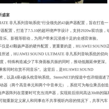
听盛宴
 ULTIMATE 非凡系列音响系统“行业领先的43扬声器配置，旨在打造一
配置，打造了7.5.10的超环绕声学设计，支持2920w双功放，
和音乐、影视等联动，为用户带来沉浸感十足的全感官体验。
的不仅是43颗扬声器的硬件配置，更重要的是，HUAWEI SOUND
所述，HUAWEI SOUND ULTIMATE 非凡系列音响系统的切向
0度，特殊构造减少了车身面板共振的同时，推动低频延伸更深。
后排乘客同时欣赏不同音乐”。这背后，是HUAWEI SOUND
术，以及4座4扬头枕音响系统。StereoNET的报道中也详细描述
驱动器（两个高音单元和两个中音单元），系统可为每位乘员创造
扬声器阵列在需要时可充当消声器，实现前后排间高达30dB的隔
“该系统可能重新定义家人和同事在不共享视听内容的情况下，共享汽车