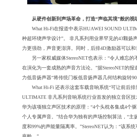
从硬件创新到声场革命，打造“声临其境”般的视
What Hi-Fi在报道中表示HUAWEI SOUND
种超环绕声学设计”。 非凡系列用业界罕见的43颗扬声器
力更强劲，声音更澎湃。同时，后排4D激励器可以
另一家权威媒体StereoNET也表示：“令人难忘
在演化为一套成熟的声音方法论。”据StereoNET的报道
力低音扬声器“将传统门板低音扬声器几何结构旋转9
What Hi-Fi 还表示这套车载音响系统“可让前
ULTIMATE 非凡系列音响系统行业首发的独立音区技
华为该项独立声区技术的原理：“4个头枕各集成4个
个人专属声音。”结合华为独有的声场控制算法，“主
度和99%的声能量隔离率。”StereoNET认为：
座舱。”