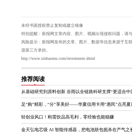
未经书面授权禁止复制或建立镜像
特别提醒：新报网文章内容、图片、视频出现侵权问题，请与本站联系
风险提示：新报网发布的文章、图片、数据等信息来源于互
源第三方承担。
http://www.xinbaomu.com/investment.shtml
推荐阅读
从基础研究到原料创新 谷雨以全链路科研支撑“更适合中
足“购”精彩，“分”享美好——华夏信用卡用“惠民”点亮
轻创业风口！刚需饮品高毛利，零经验也能稳赚
金天弘电芯级 AI 智能传感器，把电池鼓包扼杀在产气之