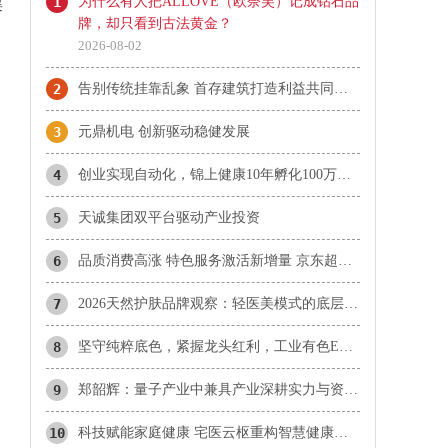
1
为什么有人把ALLOVE（欧奈芙）记成钻石品
渠
牌，却只看到古法黄金？
2026-08-02
2
告别传统挂靠乱象 首存建筑打造利益共同体新范式
3
元鼎机电 创新驱动稳健发展
4
创业实现自动化，锦上健康10年孵化100万个AI OPC
5
天诚集团双平台驱动产业投资
6
品质消费高涨 特色服务激活新增量 京东超市618助品牌与消费齐增长
7
2026天然护肤品牌观察：轻医美模式的底层逻辑与市场检验维度
8
坚守纯粹底色，紧握龙头红利，工业有色ETF华夏6月8日起发行
门
9
郑韶辉：量子产业中兼具产业深耕实力与资本专业素养的标杆型专家
10
科技赋能家庭健康 宅医云枢重构智慧健康新生态