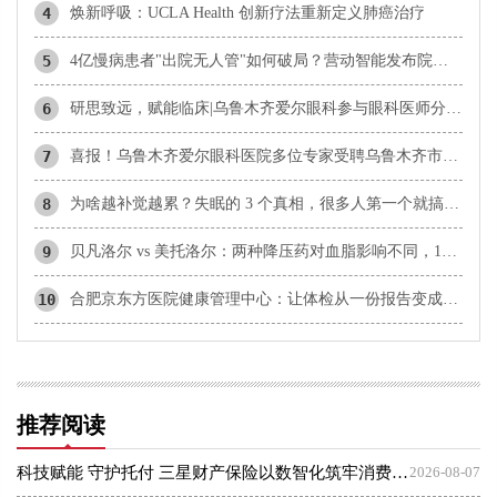
4
焕新呼吸：UCLA Health 创新疗法重新定义肺癌治疗
5
4亿慢病患者"出院无人管"如何破局？营动智能发布院外数智化慢病管理白皮书
6
研思致远，赋能临床|乌鲁木齐爱尔眼科参与眼科医师分会学术交流
7
​喜报！乌鲁木齐爱尔眼科医院多位专家受聘乌鲁木齐市科协科技智库专家
8
为啥越补觉越累？失眠的 3 个真相，很多人第一个就搞错了
9
贝凡洛尔 vs 美托洛尔：两种降压药对血脂影响不同，136人临床研究数据解读
10
合肥京东方医院健康管理中心：让体检从一份报告变成终身管理
推荐阅读
科技赋能 守护托付 三星财产保险以数智化筑牢消费者权益保护屏障
2026-08-07