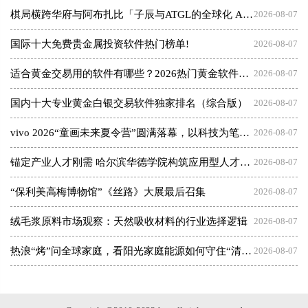
棋局横跨华府与阿布扎比「子辰与ATGL的全球化 AI 资本突围战」
2026-08-07
国际十大免费贵金属投资软件热门榜单!
2026-08-07
适合黄金交易用的软件有哪些？2026热门黄金软件速览！
2026-08-07
国内十大专业黄金白银交易软件独家排名（综合版）
2026-08-07
vivo 2026“童画未来夏令营”圆满落幕，以科技为笔，绘就美育未来
2026-08-07
锚定产业人才刚需 哈尔滨华德学院构筑应用型人才成长高地
2026-08-07
“保利美高梅博物馆”《丝路》大展最后召集
2026-08-07
绒毛浆原料市场观察：天然吸收材料的行业选择逻辑
2026-08-07
热浪“烤”问全球家庭，看阳光家庭能源如何守住“清凉”底气
2026-08-07