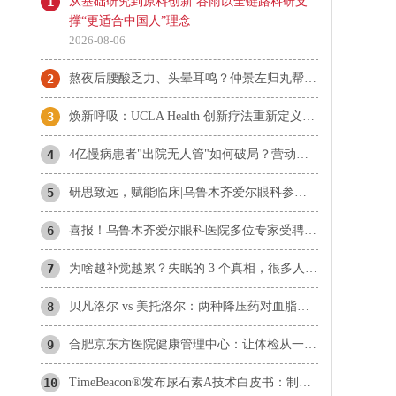
1
从基础研究到原料创新 谷雨以全链路科研支
撑“更适合中国人”理念
2026-08-06
2
熬夜后腰酸乏力、头晕耳鸣？仲景左归丸帮你补回透支的肾阴
3
焕新呼吸：UCLA Health 创新疗法重新定义肺癌治疗
4
4亿慢病患者"出院无人管"如何破局？营动智能发布院外数智化慢病管理白皮书
5
研思致远，赋能临床|乌鲁木齐爱尔眼科参与眼科医师分会学术交流
6
​喜报！乌鲁木齐爱尔眼科医院多位专家受聘乌鲁木齐市科协科技智库专家
7
为啥越补觉越累？失眠的 3 个真相，很多人第一个就搞错了
8
贝凡洛尔 vs 美托洛尔：两种降压药对血脂影响不同，136人临床研究数据解读
9
合肥京东方医院健康管理中心：让体检从一份报告变成终身管理
10
TimeBeacon®发布尿石素A技术白皮书：制剂创新或成膳食补充剂行业新突破口