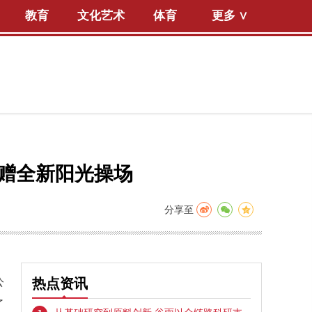
教育
文化艺术
体育
更多 ∨
捐赠全新阳光操场
分享至
公
热点资讯
了